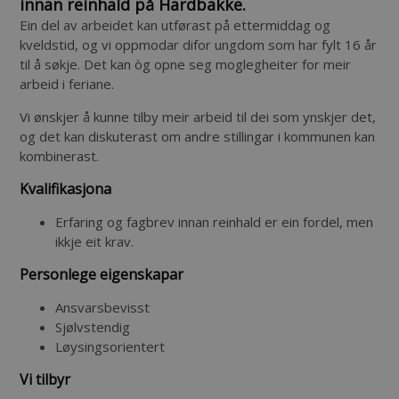
innan reinhald på Hardbakke.
Ein del av arbeidet kan utførast på ettermiddag og
kveldstid, og vi oppmodar difor ungdom som har fylt 16 år
til å søkje. Det kan òg opne seg moglegheiter for meir
arbeid i feriane.
Vi ønskjer å kunne tilby meir arbeid til dei som ynskjer det,
og det kan diskuterast om andre stillingar i kommunen kan
kombinerast.
Kvalifikasjona
Erfaring og fagbrev innan reinhald er ein fordel, men
ikkje eit krav.
Personlege eigenskapar
Ansvarsbevisst
Sjølvstendig
Løysingsorientert
Vi tilbyr