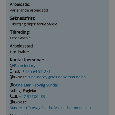
Arbeidstid:
Varierande arbeidstid
Søknadsfrist:
Tilsetjing skjer fortløpande
Tiltreding:
Etter avtale
Arbeidsstad:
Hardbakke
Kontaktpersonar:
Rune Indrøy
mob:
+47 994 81 371
E-post:
rune.indroy@solund.kommune.no
Stine Mari Trovåg Sundal
Stilling:
Fagleiar
tlf:
+47 97106439
E-post:
Stine.Mari.Trovag.Sundal@solund.kommune.no