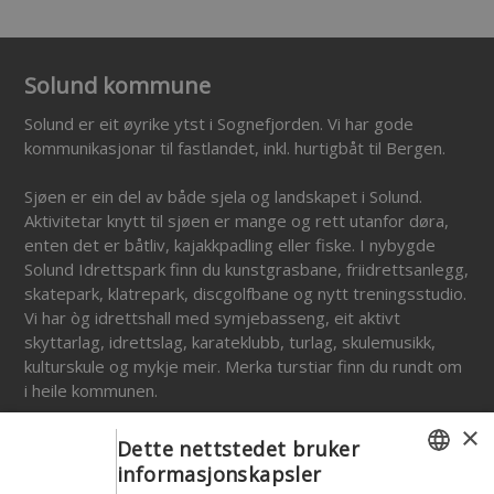
Solund kommune
Solund er eit øyrike ytst i Sognefjorden. Vi har gode
kommunikasjonar til fastlandet, inkl. hurtigbåt til Bergen.
Sjøen er ein del av både sjela og landskapet i Solund.
Aktivitetar knytt til sjøen er mange og rett utanfor døra,
enten det er båtliv, kajakkpadling eller fiske. I nybygde
Solund Idrettspark finn du kunstgrasbane, friidrettsanlegg,
skatepark, klatrepark, discgolfbane og nytt treningsstudio.
Vi har òg idrettshall med symjebasseng, eit aktivt
skyttarlag, idrettslag, karateklubb, turlag, skulemusikk,
kulturskule og mykje meir. Merka turstiar finn du rundt om
i heile kommunen.
×
I Solund investerer vi for framtida. I løpet av dei neste åra
Dette nettstedet bruker
skal vi bygge ny ungdomsskule, binde saman kommunen
informasjonskapsler
ved å realisere Ytre Steinsund bru og fortsette